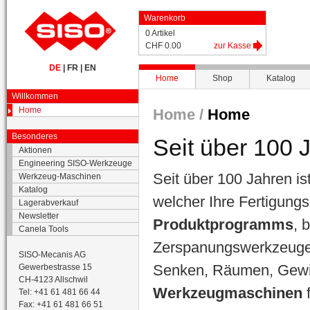
Warenkorb
0 Artikel
CHF 0.00
zur Kasse
DE
|
FR
|
EN
Home
Shop
Katalog
Willkommen
Home
Home /
Home
Besonderes
Seit über 100 
Aktionen
Engineering SISO-Werkzeuge
Seit über 100 Jahren is
Werkzeug-Maschinen
Katalog
welcher Ihre Fertigung
Lagerabverkauf
Newsletter
Produktprogramms
, 
Canela Tools
Zerspanungswerkzeugen
SISO-Mecanis AG
Senken, Räumen, Gewin
Gewerbestrasse 15
CH-4123 Allschwil
Werkzeugmaschinen
Tel: +41 61 481 66 44
Fax: +41 61 481 66 51