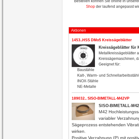
Bestellen können Sie online in unser
Shop
der laufend angepasst wi
Aktionen
1453..HSS DMo5 Kreissägeblätter
Kreissägeblätter fü
Metallkreissägeblätter 
Kreissägemaschinen, d
Geeignet für:
Baustähle
Kalt-, Warm- und Schnellarbeitsstäh
INOX-Stähle
NE-Metalle
189032.. SISO-BIMETALL-M42VP
SISO-BIMETALL-M4
M42 Hochleistungss
variabler Verzahnun
Sägeprozess entstehenden Vibrat
wirken.
Positive Verzahnung (P) mit posit