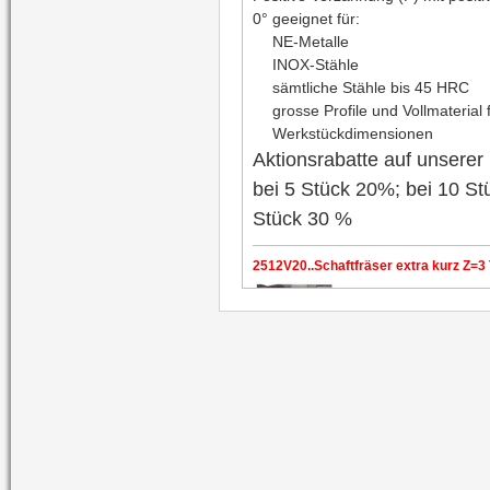
0° geeignet für:
NE-Metalle
INOX-Stähle
sämtliche Stähle bis 45 HRC
grosse Profile und Vollmaterial f
Werkstückdimensionen
Aktionsrabatte auf unserer 
bei 5 Stück 20%; bei 10 St
Stück 30 %
2512V20..Schaftfräser extra kurz Z=3
2518V3810..Hartmetallschaftfräser mi
35/38 °
2518V3810..VHM-
Sch
ungleicher Drall 35/38° gegen Rattern, Schaft
HB
Ultra harte NANO-Beschichtung