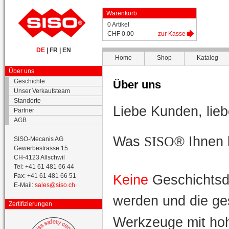
Warenkorb
0 Artikel
CHF 0.00
zur Kasse
DE
|
FR
|
EN
Home
Shop
Katalog
Über uns
Geschichte
Über uns
Unser Verkaufsteam
Standorte
Liebe Kunden, lieb
Partner
AGB
Was
® Ihnen 
SISO
SISO-Mecanis AG
Gewerbestrasse 15
CH-4123 Allschwil
Tel: +41 61 481 66 44
Keine
Geschichtsda
Fax: +41 61 481 66 51
E-Mail:
sales@siso.ch
werden und die g
Zertifizierungen
Werkzeuge mit hoh