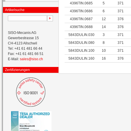
4396TIN.0685
5
371
Artikelsuche
4396TIN.0686
6
371
4396TIN.0687
12
376
4396TIN.0688
14
376
SISO-Mecanis AG
5843DULIN.030
3
371
Gewerbestrasse 15
5843DULIN.080
8
371
CH-4123 Allschwil
Tel: +41 61 481 66 44
5843DULIN.100
10
371
Fax: +41 61 481 66 51
5843DULIN.160
16
376
E-Mail:
sales@siso.ch
Zertifizierungen