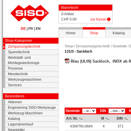
Warenkorb
0 Artikel
CHF 0.00
zur Kasse
DE
|
FR
|
EN
Home
Shop
Katalog
Shop-Kategorien
Shop /
Zerspanungstechnik
/
Gewinde
/
Zerspanungstechnik
131/3 - Sackloch
Spanntechnik
Werkstatt- und
Blau (ULIN) Sackloch, INOX ab 
Montagewerkzeuge
Prozesse
Messtechnik
Werkzeugmaschinen
Services
Besonderes
Aktionen
Engineering SISO-Werkzeuge
Gewinde
DIN
K
Werkzeug-Maschinen
Art. Nr.
M
DIN
Katalog
Lagerabverkauf
4396TIN.0684
4
371
Newsletter