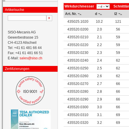
Wirkdurchmesser
Schnittlä
Artikelsuche
Art. Nr.
d
l2
435025.1020
10.2
121
435520.0200
2.0
56
SISO-Mecanis AG
435520.0210
2.1
59
Gewerbestrasse 15
CH-4123 Allschwil
435520.0220
2.2
59
Tel: +41 61 481 66 44
435520.0230
2.3
59
Fax: +41 61 481 66 51
E-Mail:
sales@siso.ch
435520.0240
2.4
62
435520.0250
2.5
62
Zertifizierungen
435520.0260
2.6
62
435520.0270
2.7
66
435520.0280
2.8
66
435520.0290
2.9
66
435520.0300
3.0
66
435520.0310
3.1
69
435520.0320
3.2
69