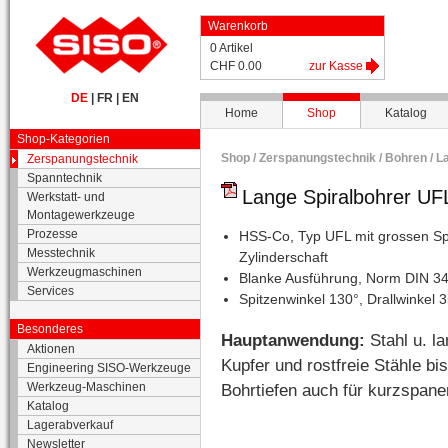
Warenkorb
0 Artikel
CHF 0.00
zur Kasse
DE
|
FR
|
EN
Home
Shop
Katalog
Shop-Kategorien
Shop /
Zerspanungstechnik
/
Bohren
/
L
Zerspanungstechnik
Spanntechnik
Lange Spiralbohrer UF
Werkstatt- und
Montagewerkzeuge
Prozesse
HSS-Co, Typ UFL mit grossen Sp
Messtechnik
Zylinderschaft
Werkzeugmaschinen
Blanke Ausführung, Norm DIN 3
Services
Spitzenwinkel 130°, Drallwinkel 
Besonderes
Hauptanwendung:
Stahl u. l
Aktionen
Kupfer und rostfreie Stähle b
Engineering SISO-Werkzeuge
Bohrtiefen auch für kurzspan
Werkzeug-Maschinen
Katalog
Lagerabverkauf
Newsletter