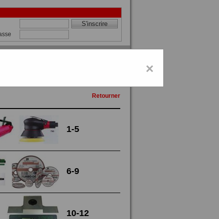
asse
de
×
Retourner
1-5
6-9
10-12