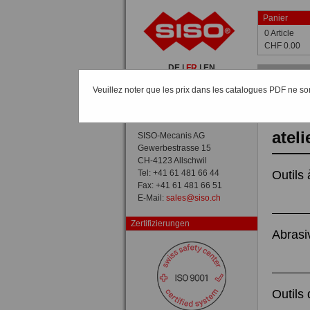
Panier
0 Article
CHF 0.00
DE
|
FR
|
EN
Home
Veuillez noter que les prix dans les catalogues PDF ne sont
Catalogue
Catalogue
Aperçu du catalogue
atel
SISO-Mecanis AG
Gewerbestrasse 15
CH-4123 Allschwil
Tel: +41 61 481 66 44
Outils
Fax: +41 61 481 66 51
E-Mail:
sales@siso.ch
Zertifizierungen
Abrasi
Outils