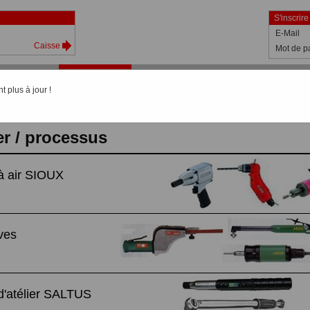
S'inscrire
E-Mail
Caisse
Mot de p
Shop
Catalogue
C'est nous
Actualitées
Ai
 plus à jour !
 /
Aperçu du catalogue
ier / processus
 à air SIOUX
ves
 d'atélier SALTUS