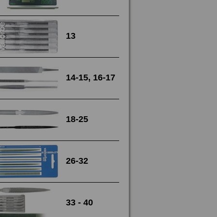
13
14-15, 16-17
18-25
26-32
33 - 40