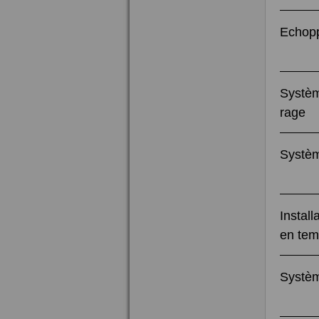
Echopp
Systèm
rage
Systèm
Install
en tem
Systè