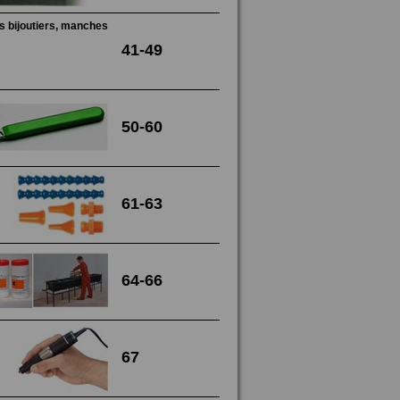
41-49
50-60
61-63
64-66
67