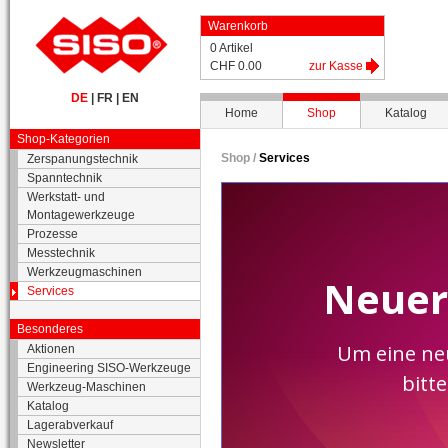
Warenkorb
0 Artikel
CHF 0.00
zur Kasse
DE
|
FR
|
EN
Home
Shop
Katalog
Shop-Kategorien
Shop /
Services
Zerspanungstechnik
Spanntechnik
Werkstatt- und
Montagewerkzeuge
Prozesse
Messtechnik
Werkzeugmaschinen
Services
Besonderes
Aktionen
Engineering SISO-Werkzeuge
Werkzeug-Maschinen
Katalog
Lagerabverkauf
Newsletter