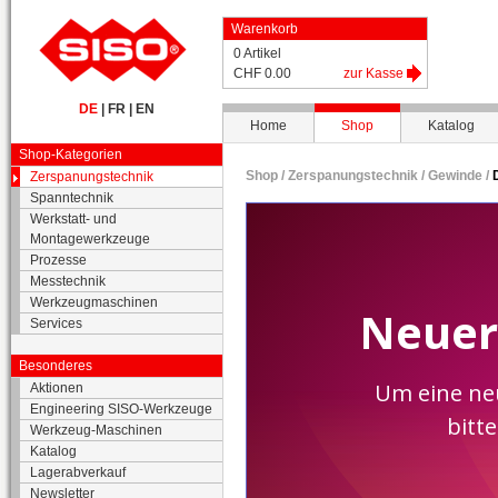
Warenkorb
0 Artikel
CHF 0.00
zur Kasse
DE
|
FR
|
EN
Home
Shop
Katalog
Shop-Kategorien
Shop /
Zerspanungstechnik
/
Gewinde
/
Zerspanungstechnik
Spanntechnik
Werkstatt- und
Montagewerkzeuge
Prozesse
Messtechnik
Werkzeugmaschinen
Services
Besonderes
Aktionen
Engineering SISO-Werkzeuge
Werkzeug-Maschinen
Katalog
Lagerabverkauf
Newsletter