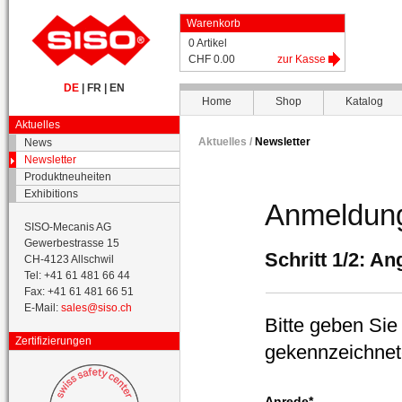
Warenkorb
0 Artikel
CHF 0.00
zur Kasse
DE
|
FR
|
EN
Home
Shop
Katalog
Aktuelles
Aktuelles /
Newsletter
News
Newsletter
Produktneuheiten
Exhibitions
Anmeldung
SISO-Mecanis AG
Gewerbestrasse 15
Schritt 1/2: A
CH-4123 Allschwil
Tel: +41 61 481 66 44
Fax: +41 61 481 66 51
E-Mail:
sales@siso.ch
Bitte geben Sie
Zertifizierungen
gekennzeichnet
Anrede*