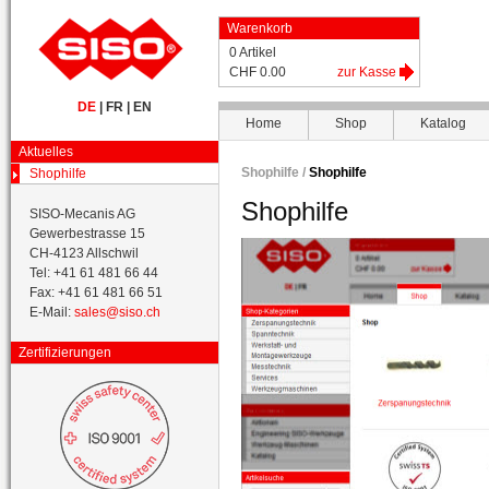
Warenkorb
0 Artikel
CHF 0.00
zur Kasse
DE
|
FR
|
EN
Home
Shop
Katalog
Aktuelles
Shophilfe /
Shophilfe
Shophilfe
Shophilfe
SISO-Mecanis AG
Gewerbestrasse 15
CH-4123 Allschwil
Tel: +41 61 481 66 44
Fax: +41 61 481 66 51
E-Mail:
sales@siso.ch
Zertifizierungen