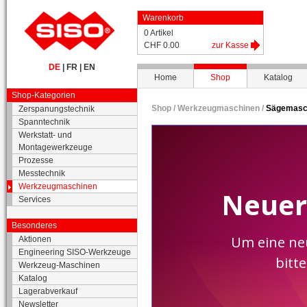
Warenkorb
0 Artikel
CHF 0.00
zur Kasse
DE
|
FR
|
EN
Home
Shop
Katalog
Shop-Kategorien
Shop /
Werkzeugmaschinen
/
Sägemasc
Zerspanungstechnik
Spanntechnik
Werkstatt- und
Montagewerkzeuge
Prozesse
Messtechnik
Werkzeugmaschinen
Services
Besonderes
Aktionen
Engineering SISO-Werkzeuge
Werkzeug-Maschinen
Katalog
Lagerabverkauf
Newsletter