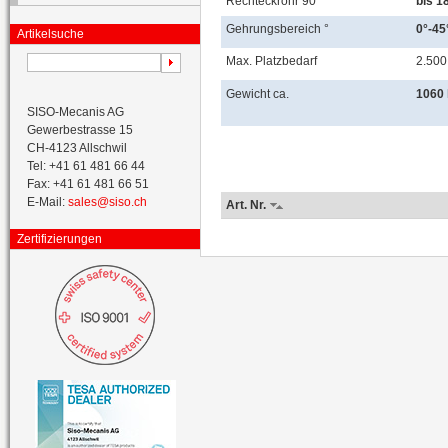
Rechteckrohr 90°
bis 1
Gehrungsbereich °
0°-45°
Artikelsuche
Max. Platzbedarf
2.500
Gewicht ca.
1060
SISO-Mecanis AG
Gewerbestrasse 15
CH-4123 Allschwil
Tel: +41 61 481 66 44
Fax: +41 61 481 66 51
E-Mail:
sales@siso.ch
Art. Nr.
Zertifizierungen