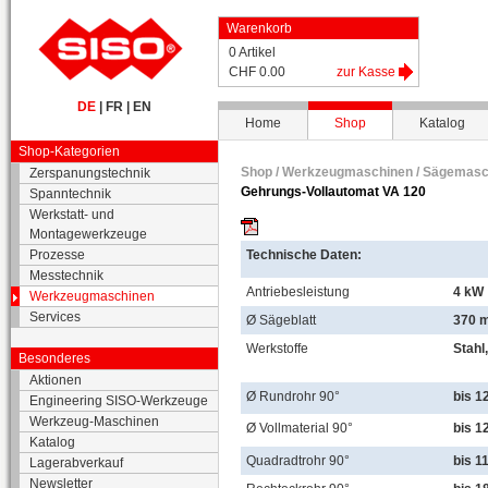
Warenkorb
0 Artikel
CHF 0.00
zur Kasse
DE
|
FR
|
EN
Home
Shop
Katalog
Shop-Kategorien
Shop /
Werkzeugmaschinen
/
Sägemasc
Zerspanungstechnik
Gehrungs-Vollautomat VA 120
Spanntechnik
Werkstatt- und
Montagewerkzeuge
Prozesse
Technische Daten:
Messtechnik
Antriebesleistung
4 kW
Werkzeugmaschinen
Services
Ø Sägeblatt
370 
Werkstoffe
Stahl
Besonderes
Aktionen
Ø Rundrohr 90°
bis 
Engineering SISO-Werkzeuge
Werkzeug-Maschinen
Ø Vollmaterial 90°
bis 
Katalog
Quadradtrohr 90°
bis 1
Lagerabverkauf
Newsletter