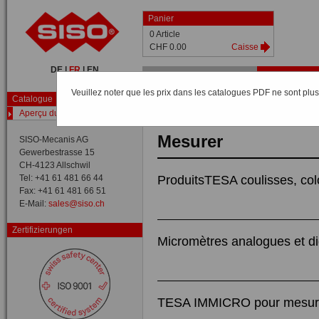
Panier
0 Article
CHF 0.00
Caisse
DE
|
FR
|
EN
Home
Shop
Catalogue
Veuillez noter que les prix dans les catalogues PDF ne sont plus 
Catalogue
Catalogue /
Aperçu du catalogue
Aperçu du catalogue
Mesurer
SISO-Mecanis AG
Gewerbestrasse 15
CH-4123 Allschwil
Tel: +41 61 481 66 44
ProduitsTESA coulisses, co
Fax: +41 61 481 66 51
E-Mail:
sales@siso.ch
Zertifizierungen
Micromètres analogues et d
TESA IMMICRO pour mesure 